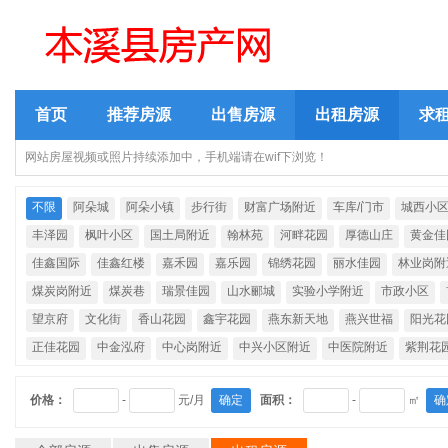
首页
推荐房源
出售房源
出租房源
求
网站房屋视频或照片持续添加中，手机端请在wif下浏览！
不限
阿朵城
阿朵小镇
步行街
财富广场附近
车库/门市
城西小
丰泽园
枫叶小区
国土局附近
翰林苑
河畔花园
厚德山庄
黄金佳
佳鑫国际
佳鑫红楼
嘉禾园
嘉乐园
锦绣花园
丽水佳园
林业岗附
煤炭岗附近
煤炭巷
瑞景佳园
山水郦城
实验小学附近
市政小区
望京府
文化街
香山花园
鑫宇花园
燕东新天地
燕兴世福
阳光花
正佳花园
中金泓府
中心岗附近
中兴小区附近
中医院附近
紫荆花
价格：
-
元/月
确定
面积：
-
㎡
确