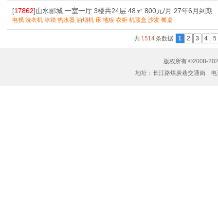
[
17862
]山水郦城 一室一厅 3楼共24层 48㎡ 800元/月 27年6月到期
电视 洗衣机 冰箱 热水器 油烟机 床 地板 衣柜 机顶盒 沙发 餐桌
共
1514
条数据
1
2
3
4
5
版权所有 ©2008-20
地址：长江路煤炭巷交通岗 电话：