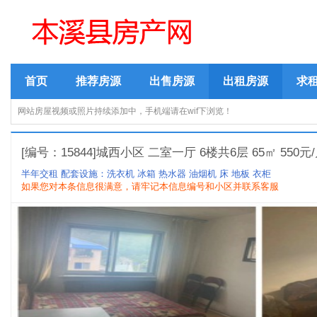
首页
推荐房源
出售房源
出租房源
求
网站房屋视频或照片持续添加中，手机端请在wif下浏览！
[编号：15844]城西小区 二室一厅 6楼共6层 65㎡ 550元
半年交租
配套设施：洗衣机 冰箱 热水器 油烟机 床 地板 衣柜
如果您对本条信息很满意，请牢记本信息编号和小区并联系客服