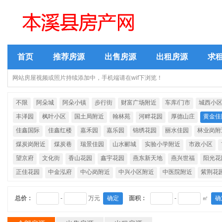
首页
推荐房源
出售房源
出租房源
求
网站房屋视频或照片持续添加中，手机端请在wif下浏览！
不限
阿朵城
阿朵小镇
步行街
财富广场附近
车库/门市
城西小
丰泽园
枫叶小区
国土局附近
翰林苑
河畔花园
厚德山庄
黄金佳
佳鑫国际
佳鑫红楼
嘉禾园
嘉乐园
锦绣花园
丽水佳园
林业岗附
煤炭岗附近
煤炭巷
瑞景佳园
山水郦城
实验小学附近
市政小区
望京府
文化街
香山花园
鑫宇花园
燕东新天地
燕兴世福
阳光花
正佳花园
中金泓府
中心岗附近
中兴小区附近
中医院附近
紫荆花
总价：
-
万元
确定
面积：
-
㎡
确