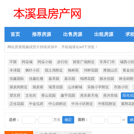
首页
推荐房源
出售房源
出租房源
求
网站房屋视频或照片持续添加中，手机端请在wif下浏览！
不限
阿朵城
阿朵小镇
步行街
财富广场附近
车库/门市
城西小
丰泽园
枫叶小区
国土局附近
翰林苑
河畔花园
厚德山庄
黄金佳
佳鑫国际
佳鑫红楼
嘉禾园
嘉乐园
锦绣花园
丽水佳园
林业岗附
煤炭岗附近
煤炭巷
瑞景佳园
山水郦城
实验小学附近
市政小区
望京府
文化街
香山花园
鑫宇花园
燕东新天地
燕兴世福
阳光花
正佳花园
中金泓府
中心岗附近
中兴小区附近
中医院附近
紫荆花
总价：
-
万元
确定
面积：
-
㎡
确