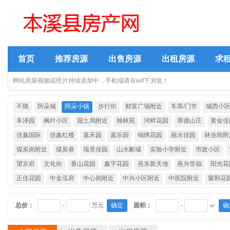
首页
推荐房源
出售房源
出租房源
求
网站房屋视频或照片持续添加中，手机端请在wif下浏览！
不限
阿朵城
阿朵小镇
步行街
财富广场附近
车库/门市
城西小
丰泽园
枫叶小区
国土局附近
翰林苑
河畔花园
厚德山庄
黄金佳
佳鑫国际
佳鑫红楼
嘉禾园
嘉乐园
锦绣花园
丽水佳园
林业岗附
煤炭岗附近
煤炭巷
瑞景佳园
山水郦城
实验小学附近
市政小区
望京府
文化街
香山花园
鑫宇花园
燕东新天地
燕兴世福
阳光花
正佳花园
中金泓府
中心岗附近
中兴小区附近
中医院附近
紫荆花
总价：
-
万元
确定
面积：
-
㎡
确