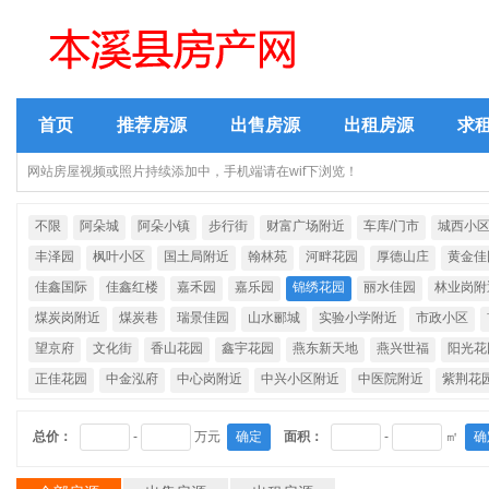
首页
推荐房源
出售房源
出租房源
求
网站房屋视频或照片持续添加中，手机端请在wif下浏览！
不限
阿朵城
阿朵小镇
步行街
财富广场附近
车库/门市
城西小
丰泽园
枫叶小区
国土局附近
翰林苑
河畔花园
厚德山庄
黄金佳
佳鑫国际
佳鑫红楼
嘉禾园
嘉乐园
锦绣花园
丽水佳园
林业岗附
煤炭岗附近
煤炭巷
瑞景佳园
山水郦城
实验小学附近
市政小区
望京府
文化街
香山花园
鑫宇花园
燕东新天地
燕兴世福
阳光花
正佳花园
中金泓府
中心岗附近
中兴小区附近
中医院附近
紫荆花
总价：
-
万元
确定
面积：
-
㎡
确