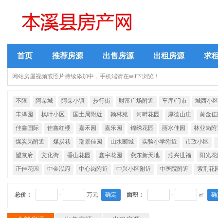
首页
推荐房源
出售房源
出租房源
求
网站房屋视频或照片持续添加中，手机端请在wif下浏览！
不限
阿朵城
阿朵小镇
步行街
财富广场附近
车库/门市
城西小
丰泽园
枫叶小区
国土局附近
翰林苑
河畔花园
厚德山庄
黄金佳
佳鑫国际
佳鑫红楼
嘉禾园
嘉乐园
锦绣花园
丽水佳园
林业岗附
煤炭岗附近
煤炭巷
瑞景佳园
山水郦城
实验小学附近
市政小区
望京府
文化街
香山花园
鑫宇花园
燕东新天地
燕兴世福
阳光花
正佳花园
中金泓府
中心岗附近
中兴小区附近
中医院附近
紫荆花
总价：
-
万元
确定
面积：
-
㎡
确