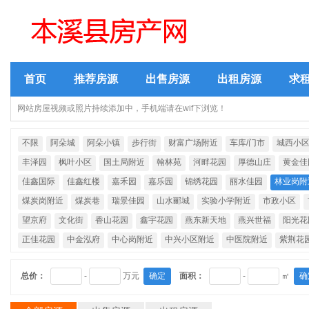
首页
推荐房源
出售房源
出租房源
求
网站房屋视频或照片持续添加中，手机端请在wif下浏览！
不限
阿朵城
阿朵小镇
步行街
财富广场附近
车库/门市
城西小
丰泽园
枫叶小区
国土局附近
翰林苑
河畔花园
厚德山庄
黄金佳
佳鑫国际
佳鑫红楼
嘉禾园
嘉乐园
锦绣花园
丽水佳园
林业岗附
煤炭岗附近
煤炭巷
瑞景佳园
山水郦城
实验小学附近
市政小区
望京府
文化街
香山花园
鑫宇花园
燕东新天地
燕兴世福
阳光花
正佳花园
中金泓府
中心岗附近
中兴小区附近
中医院附近
紫荆花
总价：
-
万元
确定
面积：
-
㎡
确