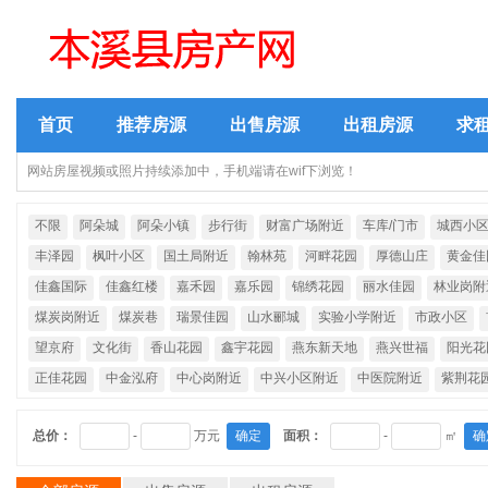
首页
推荐房源
出售房源
出租房源
求
网站房屋视频或照片持续添加中，手机端请在wif下浏览！
不限
阿朵城
阿朵小镇
步行街
财富广场附近
车库/门市
城西小
丰泽园
枫叶小区
国土局附近
翰林苑
河畔花园
厚德山庄
黄金佳
佳鑫国际
佳鑫红楼
嘉禾园
嘉乐园
锦绣花园
丽水佳园
林业岗附
煤炭岗附近
煤炭巷
瑞景佳园
山水郦城
实验小学附近
市政小区
望京府
文化街
香山花园
鑫宇花园
燕东新天地
燕兴世福
阳光花
正佳花园
中金泓府
中心岗附近
中兴小区附近
中医院附近
紫荆花
总价：
-
万元
确定
面积：
-
㎡
确