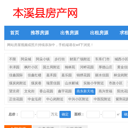
首页
推荐房源
出售房源
出租房源
求
网站房屋视频或照片持续添加中，手机端请在wif下浏览！
不限
阿朵城
阿朵小镇
步行街
财富广场附近
车库/门市
城西小
丰泽园
枫叶小区
国土局附近
翰林苑
河畔花园
厚德山庄
黄金佳
佳鑫国际
佳鑫红楼
嘉禾园
嘉乐园
锦绣花园
丽水佳园
林业岗附
煤炭岗附近
煤炭巷
瑞景佳园
山水郦城
实验小学附近
市政小区
望京府
文化街
香山花园
鑫宇花园
燕东新天地
燕兴世福
阳光花
正佳花园
中金泓府
中心岗附近
中兴小区附近
中医院附近
紫荆花
总价：
-
万元
确定
面积：
-
㎡
确