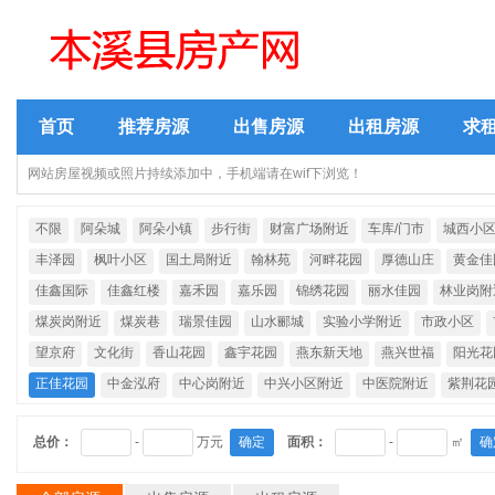
首页
推荐房源
出售房源
出租房源
求
网站房屋视频或照片持续添加中，手机端请在wif下浏览！
不限
阿朵城
阿朵小镇
步行街
财富广场附近
车库/门市
城西小
丰泽园
枫叶小区
国土局附近
翰林苑
河畔花园
厚德山庄
黄金佳
佳鑫国际
佳鑫红楼
嘉禾园
嘉乐园
锦绣花园
丽水佳园
林业岗附
煤炭岗附近
煤炭巷
瑞景佳园
山水郦城
实验小学附近
市政小区
望京府
文化街
香山花园
鑫宇花园
燕东新天地
燕兴世福
阳光花
正佳花园
中金泓府
中心岗附近
中兴小区附近
中医院附近
紫荆花
总价：
-
万元
确定
面积：
-
㎡
确