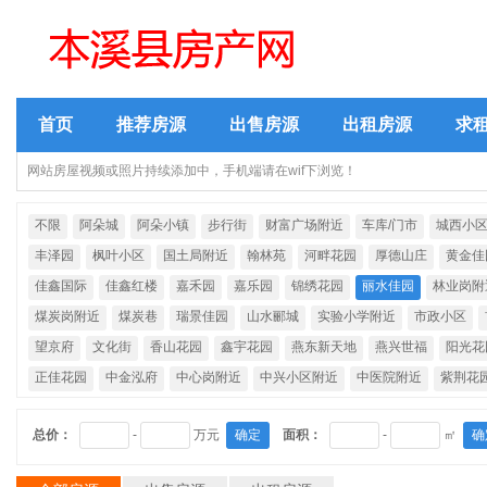
首页
推荐房源
出售房源
出租房源
求
网站房屋视频或照片持续添加中，手机端请在wif下浏览！
不限
阿朵城
阿朵小镇
步行街
财富广场附近
车库/门市
城西小
丰泽园
枫叶小区
国土局附近
翰林苑
河畔花园
厚德山庄
黄金佳
佳鑫国际
佳鑫红楼
嘉禾园
嘉乐园
锦绣花园
丽水佳园
林业岗附
煤炭岗附近
煤炭巷
瑞景佳园
山水郦城
实验小学附近
市政小区
望京府
文化街
香山花园
鑫宇花园
燕东新天地
燕兴世福
阳光花
正佳花园
中金泓府
中心岗附近
中兴小区附近
中医院附近
紫荆花
总价：
-
万元
确定
面积：
-
㎡
确